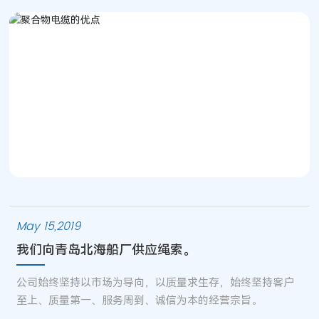
次绳股由化纤单丝制成。通过排列由金属单丝制成的股线，
进一步增加了主绳股数，因此作为绳芯的股线的截面半径可
以大大减小（因为股芯的设置分担了绳芯的截面半径要
求），进而增加了原有新海绳的耐用性，保证在缠绕或拖拽
时可以正常使用。同时，股芯的设置增加了每根绳股的强
度。在保证使用强度的同时，提高了耐用性和使用寿命。
May 15,2019
我们向青岛北海船厂供应绳索。
公司始终坚持以市场为导向，以质量求生存，始终坚持客户
至上、质量第一、服务周到、诚信为本的经营宗旨。