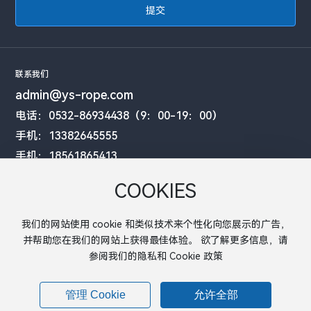
提交
联系我们
admin@ys-rope.com
电话：0532-86934438（9：00-19：00）
手机：13382645555
手机：18561865413
工厂地址：江苏省盐城市建湖县庆丰产业园邮电路55号
COOKIES
办公室地址：山东省青岛市黄岛区井冈山路198号金鼎大厦16楼6-9室
我们的网站使用 cookie 和类似技术来个性化向您展示的广告，
并帮助您在我们的网站上获得最佳体验。 欲了解更多信息，请
其他信息
参阅我们的隐私和 Cookie 政策
Copyright © 2025 亚昇制绳
网站建设：
中企动力
常州
SEO
管理 Cookie
允许全部
苏ICP备19068794号-2