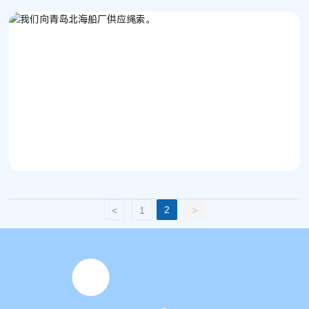
2
<
1
>