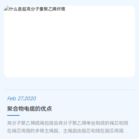
由分子量为100万~500万的聚乙烯纺成的纤维。
Feb 27,2020
聚合物电缆的优点
高分子聚乙烯缆绳包括由高分子聚乙烯单丝制成的绳芯和绕
在绳芯周围的多根主绳股，主绳股由股芯和绕在股芯周围的
六根或十二根次绳股组成，股芯由高分子聚乙烯单丝制成，