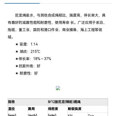
尼龙绳吸水，与其他合成绳相比，强度高，伸长率大，具
有最好的减震性能和耐磨性，使用寿命 长。广泛应用于系泊、
拖缆、重工业、国防和港口作业、商业捕鱼、海上工程等领
域。
★ 密度：1.14
★ 熔点：215℃
★伸长率：18%～37%
★抗紫外线：好
★ 耐磨性：好
规格
8/12股尼龙(锦纶)缆绳
直径
圆周
线密度
断裂强度
(mm)
(
inch)
(g/m)
KN
Ton